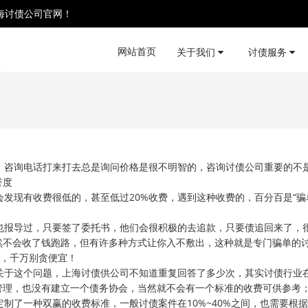
海讨债公司官网！
网站首页
关于我们
讨债服务
咨询电话打来打去总是询问价格是很不明智的，咨询讨债公司重要的不
誉度
现有收费很低的，甚至低过20%收费，遇到这种收费的，百分百是“骗
报导过，只要签了委托书，他们会很积极的去追款，只要债追回来了，
然不会收了钱跑路，但有许多种方式让你入不敷出，这种就是专门骗单的
意，千万别贪便宜！
于这个问题，上海讨债供公司不知道重复回答了多少次，其实讨债行业
管理，也没有建立一个债务协会，当然就不会有一个标准的收费可供参考
了一种双赢的收费标准，一般讨债案件在10%~40%之间，也需要根