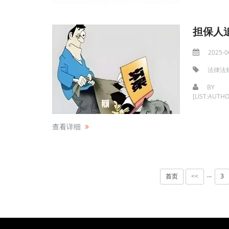
担保人
2025-0
法律法
BY
[LIST:AUTHO
查看详细
首页
3
···
<<