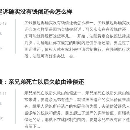
起诉确实没有钱偿还会怎么样
欠钱被起诉确实没有钱偿还会怎么样一、欠钱被起诉确实没
6-18
还会怎么样要是因为欠钱被起诉，可又实实在在没钱偿还，
规
来可能就得经历这些事儿。一开始，法院肯定会依照法律规
判决，明确地让你在规定的时间内把债务给还清。要是过了
R]
间还没还，债权人就有权利去申请强制执行。在强制执行这
段，法院可有好多办法，会...
债：亲兄弟死亡以后欠款由谁偿还
亲兄弟死亡以后欠款由谁偿还一、亲兄弟死亡以后欠款由谁
6-11
常来讲，要是亲兄弟有遗产，就得按照遗产的实际价值来清
规
务。继承人需以所得遗产的实际价值为限，去清偿被继承人
当缴纳的税款和债务。要是超过了遗产的实际价值，而继承
R]
偿还的话，那就不在此限制范围内。要是亲兄弟没有留下遗
者留下...