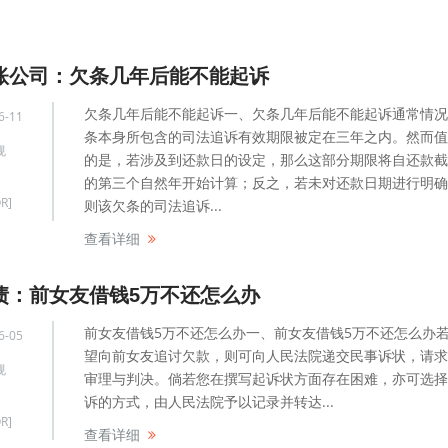
账公司：欠条几年后能不能起诉
欠条几年后能不能起诉一、欠条几年后能不能起诉通常情况
6-11
条本身所包含的司法追诉有效期限被定在三年之内。然而值
规
的是，若涉及到还款日的设定，那么这部分期限将自还款截
的第三个自然年开始计算；反之，若未对还款日期进行明确
R]
则该欠条的司法追诉...
查看详细
债：前女友借钱5万不还怎么办
前女友借钱5万不还怎么办一、前女友借钱5万不还怎么办
6-05
望向前女友追讨欠款，则可向人民法院递交民事诉状，请求
规
审理与判决。倘若您在撰写起诉状方面存在困难，亦可选择
诉的方式，由人民法院予以记录并转达...
R]
查看详细