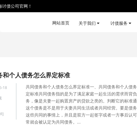
海讨债公司官网！
网站首页
关于我们
讨债服务
务和个人债务怎么界定标准
共同债务和个人债务怎么界定标准一、共同债务和个人债务
6-18
定标准共同债务指的是为了满足家庭一起生活的需求而背负
规
务，像是夫妻一起购置房产的贷款之类的。判断它的标准通
这个债务是不是用于夫妻共同生活或者共同经营。要是债务
R]
这些共同的事情上，并且是双方一起签字或者一方事后认可
常就会被认定为共同债务。...