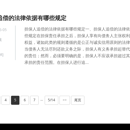
追偿的法律依据有哪些规定
担保人追偿的法律依据有哪些规定一、担保人追偿的法律依
6-05
些规定在担保责任承担之后，担保人享有向债务人主张权利
规
权益，诸如此类的规则遵循的是公正与诚实信用原则的法律
当债务人无法尽到还款义务之际，担保人有义务承担起替代
R]
的责任；然而，必须要明确的是，担保人不应该承担超过其
承担的责任范围。在担保人进行追...
4
5
6
7
5/14
尾页
···
>>