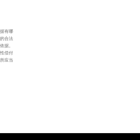
据有哪
的合法
依据。
性偿付
所应当